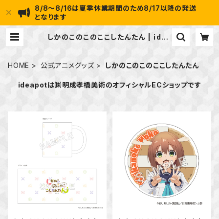
8/8～8/16は夏季休業期間のため8/17以降の発送
となります
しかのこのこのここしたんたん | idea
pot
HOME
公式アニメグッズ
しかのこのこのここしたんたん
ideapotは㈱明成孝橋美術のオフィシャルECショップです