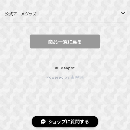
公式アニメグッズ
しかのこのこのここしたんたん
商品一覧に戻る
ダンジョンの中のひと
星屑テレパス
© ideapot
Powered by
五等分の花嫁
ぼっち・ざ・ろっく！
カッコウの許嫁
ショップに質問する