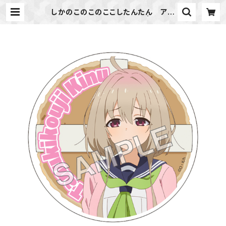
しかのこのこのここしたんたん アク
リルコースター 狸小路 絹 | ideap
ot