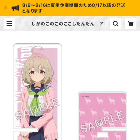
8/8～8/16は夏季休業期間のため8/17以降の発送
となります
しかのこのこのここしたんたん アク
リルスマホスタンド 狸小路 絹 | ide
apot