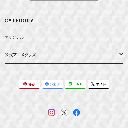
CATEGORY
オリジナル
公式アニメグッズ
しかのこのこのここしたんたん
保存
シェア
LINE
ポスト
ダンジョンの中のひと
星屑テレパス
五等分の花嫁