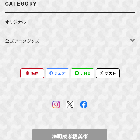
CATEGORY
オリジナル
公式アニメグッズ
しかのこのこのここしたんたん
保存
シェア
LINE
ポスト
ダンジョンの中のひと
星屑テレパス
五等分の花嫁
ぼっち・ざ・ろっく！
㈱明成孝橋美術