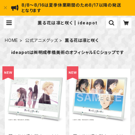
8/8～8/16は夏季休業期間のため8/17以降の発送
となります
薫る花は凛と咲く | ideapot
HOME
公式アニメグッズ
薫る花は凛と咲く
ideapotは㈱明成孝橋美術のオフィシャルECショップです