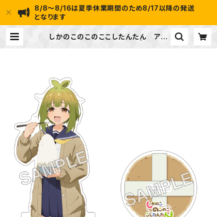
8/8～8/16は夏季休業期間のため8/17以降の発送
となります
しかのこのこのここしたんたん アク
リルスタンド 馬車芽 めめ | ideap
ot