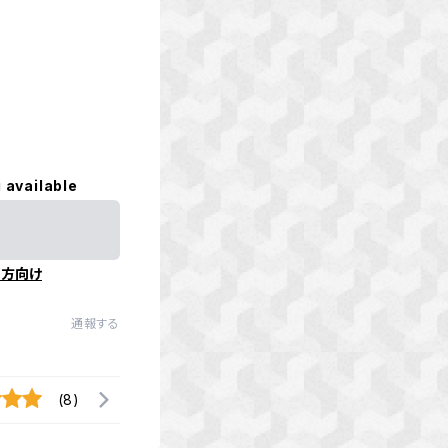
 available
の方向け
通報する
(8)