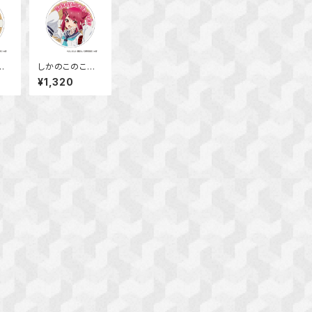
の
しかのこのこの
たん
ここしたんたん
¥1,320
スタ
アクリルコースタ
めめ
ー 猫山田 根子