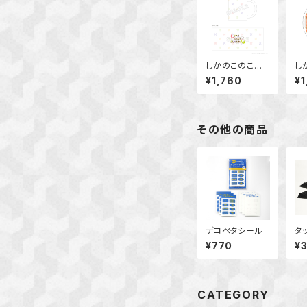
しかのこのこの
し
ここしたんたん
こ
¥1,760
¥1
マグカップ
ア
ー
その他の商品
デコペタシール
タ
¥770
¥
CATEGORY