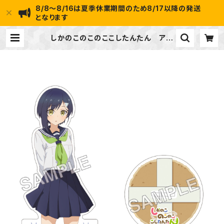
8/8～8/16は夏季休業期間のため8/17以降の発送
となります
しかのこのこのここしたんたん アク
リルスタンド 燕谷 千春 | ideapot