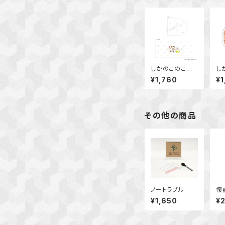
しかのこのこの
し
ここしたんたん
こ
¥1,760
¥1
マグカップ
ア
ー
その他の商品
ノートラブル
懐
¥1,650
¥