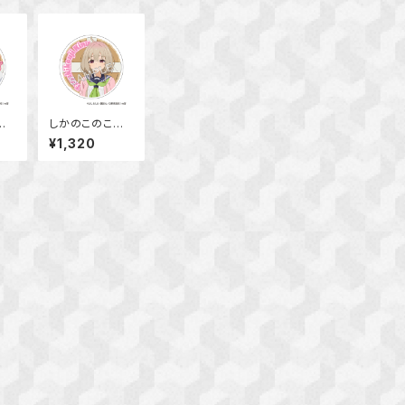
の
しかのこのこの
たん
ここしたんたん
¥1,320
スタ
アクリルコースタ
根子
ー 狸小路 絹