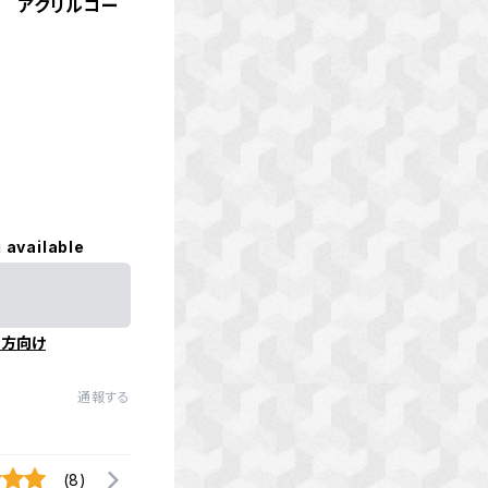
ん アクリルコー
 available
の方向け
通報する
(8)