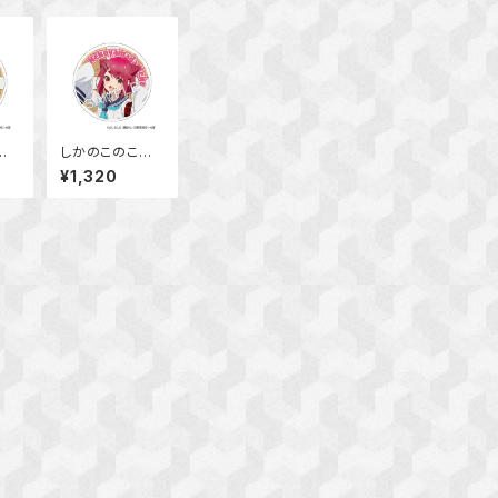
の
しかのこのこの
たん
ここしたんたん
¥1,320
スタ
アクリルコースタ
めめ
ー 猫山田 根子