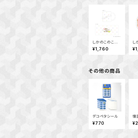
しかのこのこの
し
ここしたんたん
こ
¥1,760
¥1
マグカップ
ア
ー
その他の商品
デコペタシール
懐
¥770
¥