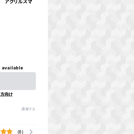
ん アクリルスマ
 available
の方向け
通報する
(8)