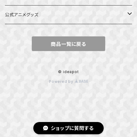
公式アニメグッズ
しかのこのこのここしたんたん
商品一覧に戻る
ダンジョンの中のひと
星屑テレパス
© ideapot
Powered by
五等分の花嫁
ぼっち・ざ・ろっく！
カッコウの許嫁
ショップに質問する