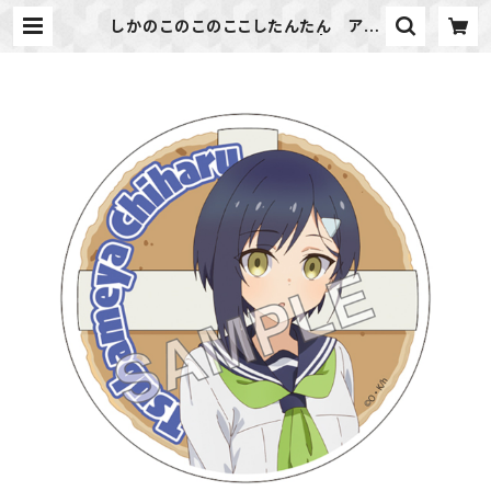
しかのこのこのここしたんたん アク
リルコースター 燕谷 千春 | ideap
ot