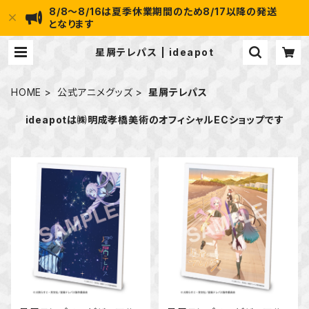
8/8～8/16は夏季休業期間のため8/17以降の発送
となります
星屑テレパス | ideapot
HOME
公式アニメグッズ
星屑テレパス
ideapotは㈱明成孝橋美術のオフィシャルECショップです