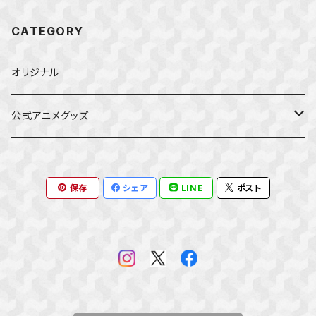
CATEGORY
オリジナル
公式アニメグッズ
しかのこのこのここしたんたん
保存
シェア
LINE
ポスト
ダンジョンの中のひと
星屑テレパス
五等分の花嫁