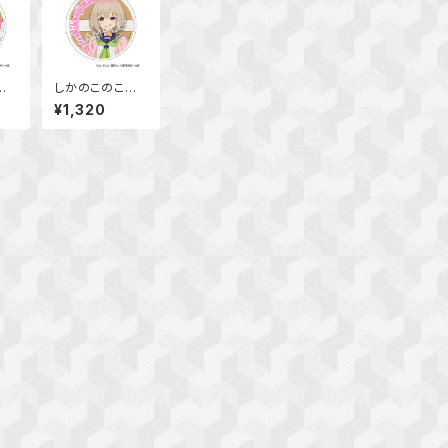
の
しかのこのこの
たん
ここしたんたん
¥1,320
スタ
アクリルコースタ
根子
ー 狸小路 絹