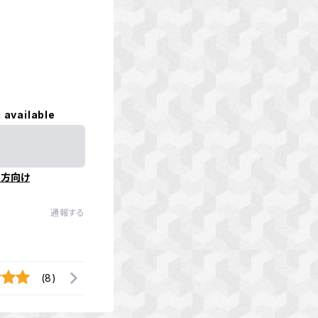
 available
の方向け
通報する
(8)