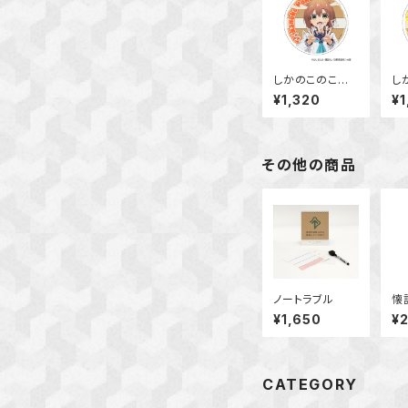
しかのこのこの
し
ここしたんたん
こ
¥1,320
¥1
アクリルコースタ
ア
ー 鹿乃子 のこ
ー
その他の商品
ノートラブル
懐
¥1,650
¥
CATEGORY