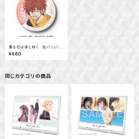
薫る花は凛と咲く 缶バッジ（宇
佐美 翔平）
¥660
同じカテゴリの商品