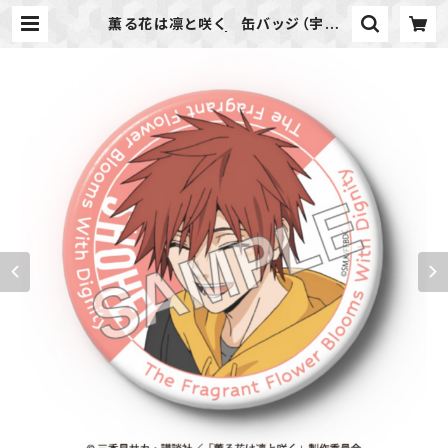
薫る花は凛と咲く 缶バッジ（宇佐
美 翔平） | ideapot