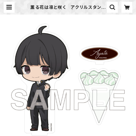
薫る花は凛と咲く アクリルスタンド
（依田 絢斗） | ideapot