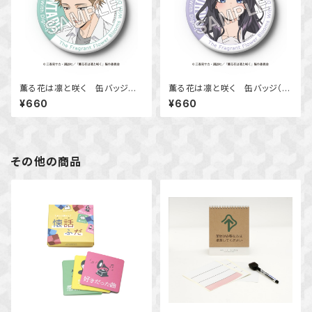
薫る花は凛と咲く 缶バッジ
薫る花は凛と咲く 缶バッジ（和
（紬 凛太郎）
栗 薫子）
¥660
¥660
その他の商品