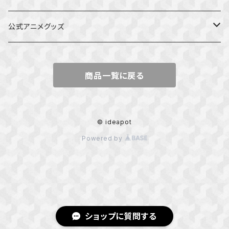
公式アニメグッズ
しかのこのこのここしたんたん
商品一覧に戻る
ダンジョンの中のひと
星屑テレパス
© ideapot
Powered by
五等分の花嫁
ぼっち・ざ・ろっく！
カッコウの許嫁
ショップに質問する