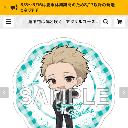
8/8～8/16は夏季休業期間のため8/17以降の発送
となります
薫る花は凛と咲く アクリルコースタ
ー（紬 凛太郎） | ideapot