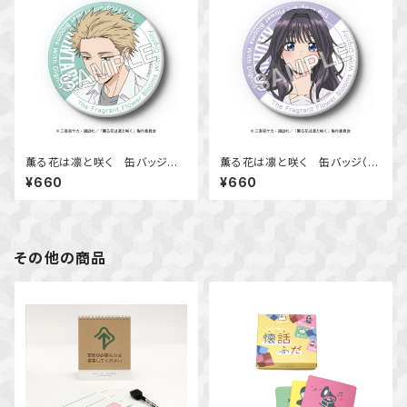
薫る花は凛と咲く 缶バッジ
薫る花は凛と咲く 缶バッジ（和
（紬 凛太郎）
栗 薫子）
¥660
¥660
その他の商品