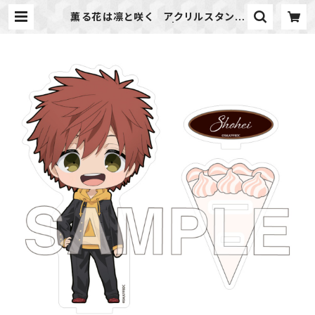
薫る花は凛と咲く アクリルスタンド
（宇佐美 翔平） | ideapot