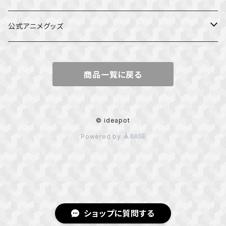
公式アニメグッズ
しかのこのこのここしたんたん
商品一覧に戻る
ダンジョンの中のひと
星屑テレパス
© ideapot
Powered by
五等分の花嫁
ぼっち・ざ・ろっく！
カッコウの許嫁
ショップに質問する