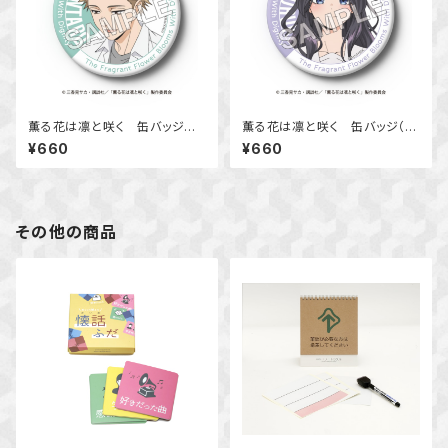
薫る花は凛と咲く 缶バッジ
薫る花は凛と咲く 缶バッジ（和
（紬 凛太郎）
栗 薫子）
¥660
¥660
その他の商品