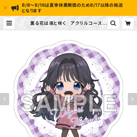
8/8～8/16は夏季休業期間のため8/17以降の発送
となります
薫る花は凛と咲く アクリルコースタ
ー（和栗 薫子） | ideapot