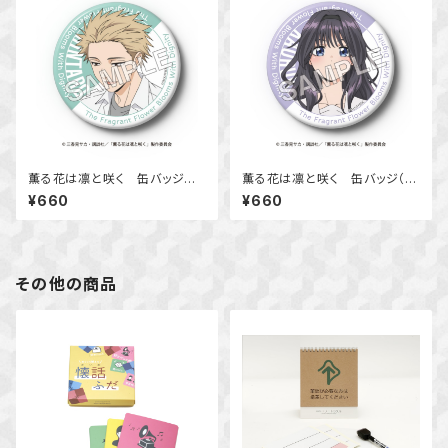
薫る花は凛と咲く 缶バッジ
薫る花は凛と咲く 缶バッジ（和
（紬 凛太郎）
栗 薫子）
¥660
¥660
その他の商品