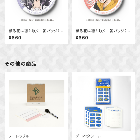
薫る花は凛と咲く 缶バッジ（和
薫る花は凛と咲く 缶バッジ（宇
栗 薫子）
佐美 翔平）
¥660
¥660
その他の商品
ノートラブル
デコペタシール