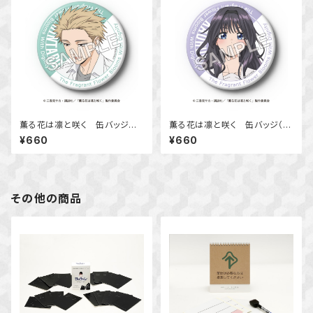
薫る花は凛と咲く 缶バッジ
薫る花は凛と咲く 缶バッジ（和
（紬 凛太郎）
栗 薫子）
¥660
¥660
その他の商品