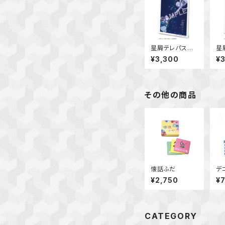
星屑テレパス
星
ビジュアルアート
ビ
¥3,300
¥
ボード Ver.A
ボ
その他の商品
懐話ふだ
デ
¥2,750
¥
CATEGORY