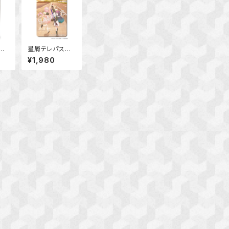
ス
星屑テレパス
ート
ラバーマウスパッ
¥1,980
E
ド Ver.A