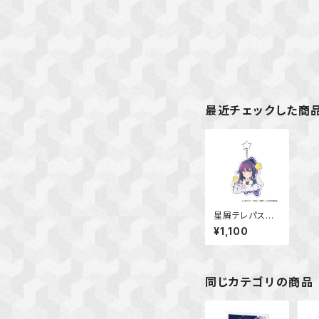
最近チェックした商
星屑テレパス
アクリルキーホ
¥1,100
ルダー 小ノ星
海果
同じカテゴリの商品