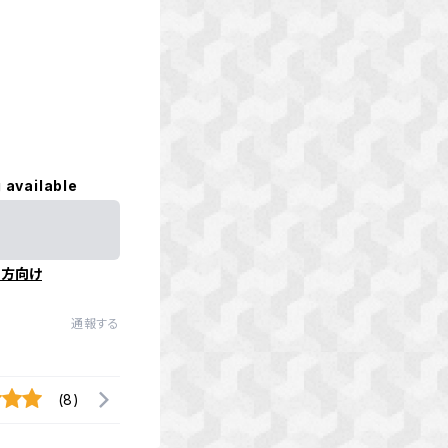
 available
の方向け
通報する
(8)