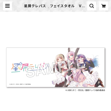
星屑テレパス フェイスタオル Ver.
B | ideapot