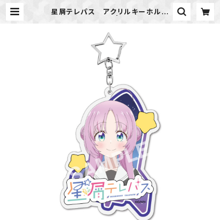
星屑テレパス アクリルキーホルダ
ー 明内 ユウ | ideapot