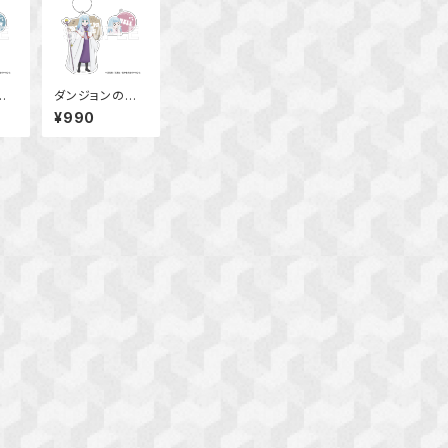
中
ダンジョンの中
ー
のひと チャー
¥990
ルキ
ム付きアクリルキ
ゴー
ーホルダー（ベ
ル）