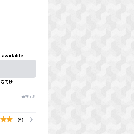
 available
の方向け
通報する
(8)