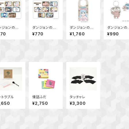
ンジョンの中
ダンジョンの中
ダンジョンの中
ダンジョンの
ひと 場面写
のひと 場面写
のひと アクリ
のひと チャ
770
¥770
¥1,760
¥990
テッカーセット
ステッカーセット
ルドアノブハンガ
ム付きアクリ
r.B
Ver.A
ー（ベル）
ーホルダー（
レム）
ートラブル
懐話ふだ
タッチャレ
,650
¥2,750
¥3,300