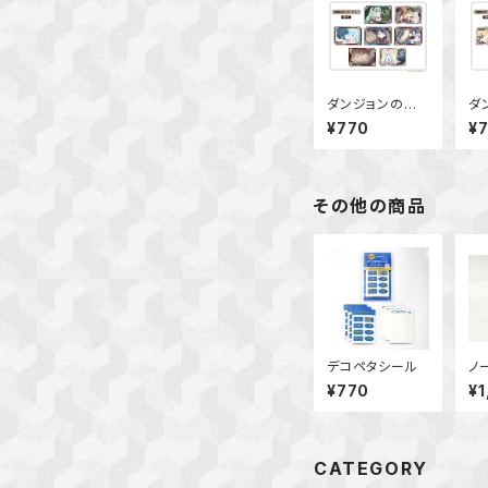
ダンジョンの中
ダ
のひと 場面写
の
¥770
¥
ステッカーセット
ス
Ver.C
Ve
その他の商品
デコペタシール
ノ
¥770
¥1
CATEGORY