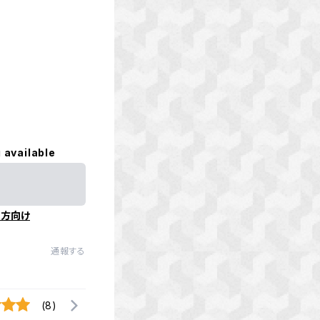
 available
の方向け
通報する
(8)