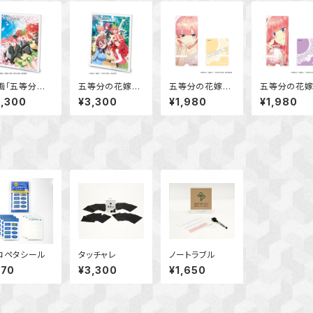
画「五等分の
五等分の花嫁∽
五等分の花嫁
五等分の花
嫁」ビジュアル
ビジュアルア
アクリルスマホ
アクリルスマ
3,300
¥3,300
¥1,980
¥1,980
ートボード
ートボード
スタンド 中野
スタンド 中
一花
二乃
コペタシール
タッチャレ
ノートラブル
770
¥3,300
¥1,650