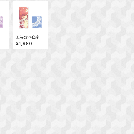
嫁
五等分の花嫁
ホ
アクリルスマホ
¥1,980
野
スタンド 中野
三玖