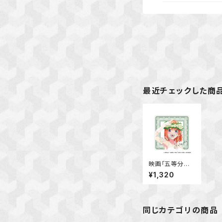
最近チェックした商
映画「五等分の
花嫁」 アクリル
¥1,320
コースター 中
野 四葉
同じカテゴリの商品