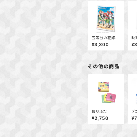
五等分の花嫁∬
映
ビジュアルア
花
¥3,300
¥
ートボード
ア
その他の商品
懐話ふだ
デ
¥2,750
¥