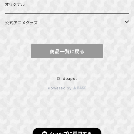
オリジナル
公式アニメグッズ
しかのこのこのここしたんたん
商品一覧に戻る
ダンジョンの中のひと
星屑テレパス
© ideapot
Powered by
五等分の花嫁
ぼっち・ざ・ろっく！
カッコウの許嫁
ショップに質問する