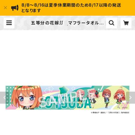
8/8～8/16は夏季休業期間のため8/17以降の発送
となります
五等分の花嫁∬ マフラータオル
中野 四葉 | ideapot