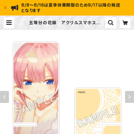
8/8～8/16は夏季休業期間のため8/17以降の発送
となります
五等分の花嫁 アクリルスマホスタン
ド 中野 一花 | ideapot