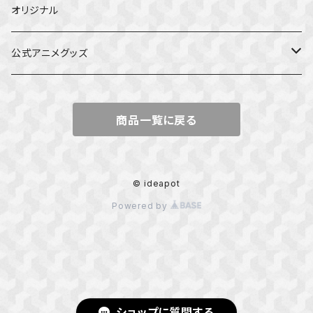
オリジナル
公式アニメグッズ
しかのこのこのここしたんたん
商品一覧に戻る
ダンジョンの中のひと
星屑テレパス
© ideapot
Powered by
五等分の花嫁
ぼっち・ざ・ろっく！
カッコウの許嫁
ショップに質問する