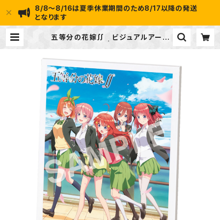
8/8～8/16は夏季休業期間のため8/17以降の発送
となります
五等分の花嫁∬ ビジュアルアート
ボード | ideapot