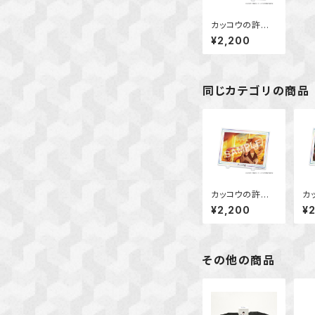
カッコウの許嫁
アクリルスタンド
¥2,200
ボード (海野 幸)
同じカテゴリの商品
カッコウの許嫁
カ
アクリルスタンド
ア
¥2,200
¥
ボード (天野エ
ボ
リカ)
リ
その他の商品