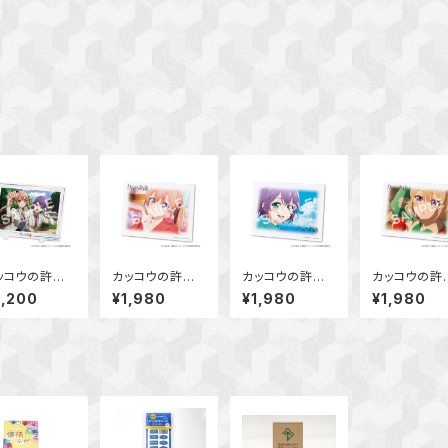
ッコウの許嫁
カッコウの許嫁
カッコウの許嫁
カッコウの許
クリルスタンド
ピクチャーボー
ピクチャーボー
ピクチャーボ
2,200
¥1,980
¥1,980
¥1,980
ード (天野エ
ド大 (天野エリ
ド大 (瀬川ひろ)
ド大 (海野 幸
カ・瀬川ひろ)
カ)