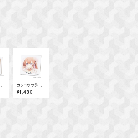
嫁
カッコウの許嫁
ー
ピクチャーボー
¥1,430
)
ド小 (天野エリ
カ)