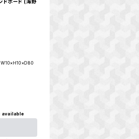
ンドボード (海野
W10×H10×D80
 available