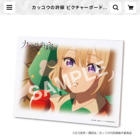
カッコウの許嫁 ピクチャーボード大
(海野 幸) | ideapot