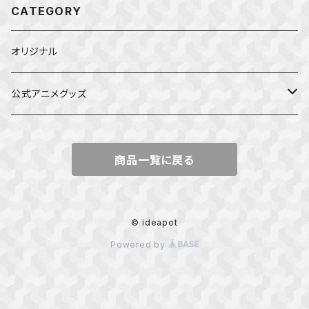
CATEGORY
オリジナル
公式アニメグッズ
しかのこのこのここしたんたん
商品一覧に戻る
ダンジョンの中のひと
星屑テレパス
© ideapot
Powered by
五等分の花嫁
ぼっち・ざ・ろっく！