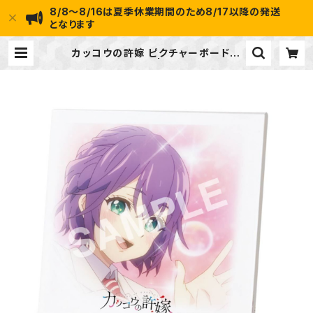
8/8～8/16は夏季休業期間のため8/17以降の発送
となります
カッコウの許嫁 ピクチャーボード小
(瀬川ひろ) | ideapot