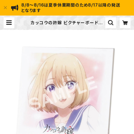
8/8～8/16は夏季休業期間のため8/17以降の発送
となります
カッコウの許嫁 ピクチャーボード小
(海野 幸) | ideapot