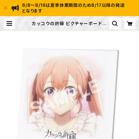
8/8～8/16は夏季休業期間のため8/17以降の発送
となります
カッコウの許嫁 ピクチャーボード小
(天野エリカ) | ideapot